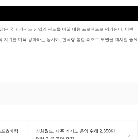
장은 국내 카지노 산업의 판도를 바꿀 대형 프로젝트로 평가된다. 이번
 지위를 더욱 강화하는 동시에, 한국형 통합 리조트 모델을 제시할 중요
 스포츠베팅
신화월드, 제주 카지노 운영 위해 2,350만
달러 자금 조달 추진