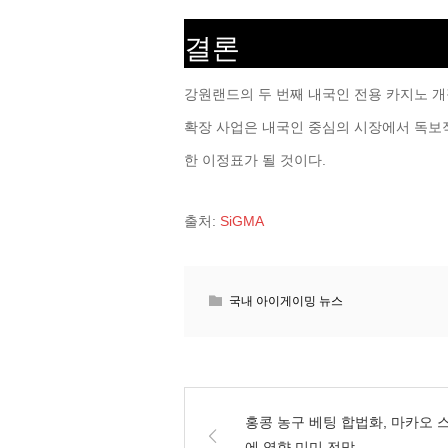
결론
강원랜드의 두 번째 내국인 전용 카지노 개
확장 사업은 내국인 중심의 시장에서 독보적
한 이정표가 될 것이다.
출처:
SiGMA
국내 아이게이밍 뉴스
홍콩 농구 베팅 합법화, 마카오
에 영향 미미 전망