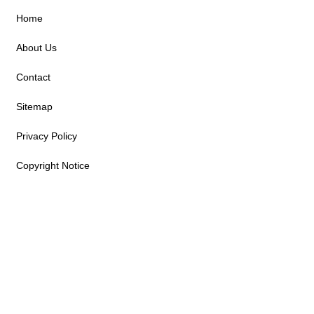
Home
About Us
Contact
Sitemap
Privacy Policy
Copyright Notice