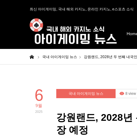
최신 아이게이밍, 국내 해외 카지노, 온라인 카지노, e스포츠 소식
Hom
Home
국내 아이게이밍 뉴스
강원랜드, 2028년 두 번째 내국
6
국내 아이게이밍 뉴스
8 view
9월
2025
강원랜드, 2028년
장 예정