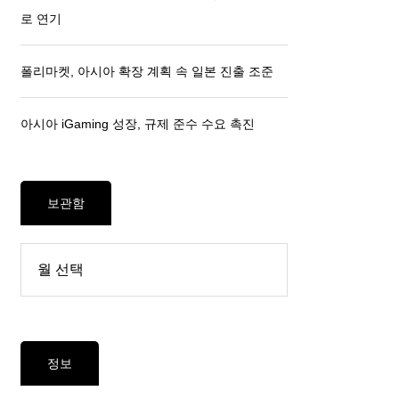
로 연기
폴리마켓, 아시아 확장 계획 속 일본 진출 조준
아시아 iGaming 성장, 규제 준수 수요 촉진
보관함
정보