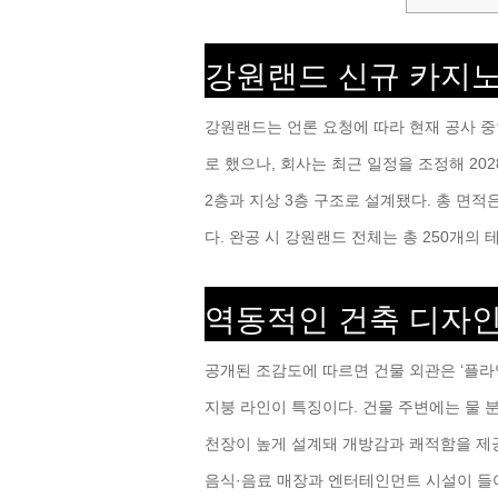
강원랜드 신규 카지노
강원랜드는 언론 요청에 따라 현재 공사 중인
로 했으나, 회사는 최근 일정을 조정해 20
2층과 지상 3층 구조로 설계됐다. 총 면적은
다. 완공 시 강원랜드 전체는 총 250개의 
역동적인 건축 디자인
공개된 조감도에 따르면 건물 외관은 ‘플라잉 게이블
지붕 라인이 특징이다. 건물 주변에는 물 
천장이 높게 설계돼 개방감과 쾌적함을 제
음식·음료 매장과 엔터테인먼트 시설이 들