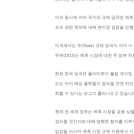
이와 동시에 여러 국가의 규제 당국은 예측
포츠 관련 계약에 대해 현미경 검증을 진행
미국에서는 주(State) 규제 당국이 이미
무부(DOJ)는 예측 시장에 대한 주 정부 
한편 한국 당국은 폴리마켓이 불법 게이밍 
도는 이미 해당 플랫폼의 접속을 전면 차단
취할 수 있다는 보고가 흘러나오고 있습니
현재 전 세계 정부는 예측 시장을 금융 상
정의할 것인지에 대해 명확한 합의를 이루지
입장을 아시아 예측 시장 규제 지형에서 가