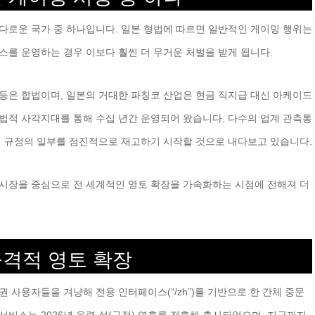
다로운 국가 중 하나입니다. 일본 형법에 따르면 일반적인 게이밍 행위는
스를 운영하는 경우 이보다 훨씬 더 무거운 처벌을 받게 됩니다.
등은 합법이며, 일본의 거대한 파칭코 산업은 현금 직지급 대신 아케이드
법적 사각지대를 통해 수십 년간 운영되어 왔습니다. 다수의 업계 관측통
밍 규정의 일부를 점진적으로 재고하기 시작할 것으로 내다보고 있습니다.
 시장을 중심으로 전 세계적인 영토 확장을 가속화하는 시점에 전해져 더
격적 영토 확장
 사용자들을 겨냥해 전용 인터페이스(“/zh”)를 기반으로 한 간체 중문
서비스는 2026년 음력 설(구정) 연휴를 전후해 출시되었으며, 지금까지