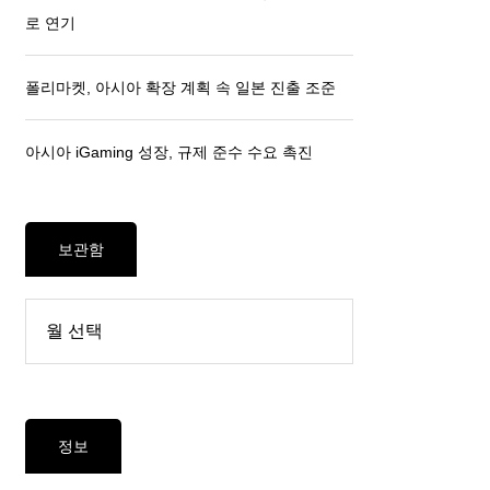
로 연기
폴리마켓, 아시아 확장 계획 속 일본 진출 조준
아시아 iGaming 성장, 규제 준수 수요 촉진
보관함
정보