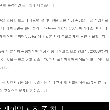
 위한 본격적인 움직임에 나섰습니다.
통을 인용한 보도에 따르면, 폴리마켓은 일본 시장 확장을 이끌 적임자로
습니다. 에이들린은 현재 솔라나(Solana) 기반의 탈중앙화 거래소(DEX) 애
케이션인 주피터(Jupiter)에서 일본 지역 총괄로 재직 중인 인물입니다.
랫폼 분야의 중장기적인 핵심 성장 시장으로 보고 있으며, 2030년까지
는 것을 목표로 삼고 있습니다. 현재 폴리마켓과 에이들린 모두 이번 보
습니다.
이 차단된 상태입니다. 회사는 현지 규제 및 컴플라이언스(규제 준수)
관할 구역으로 분류하고 있습니다.
 게이밍 시장 중 하나