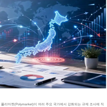
폴리마켓(Polymarket)이 여러 주요 국가에서 강화되는 규제 조사에 직