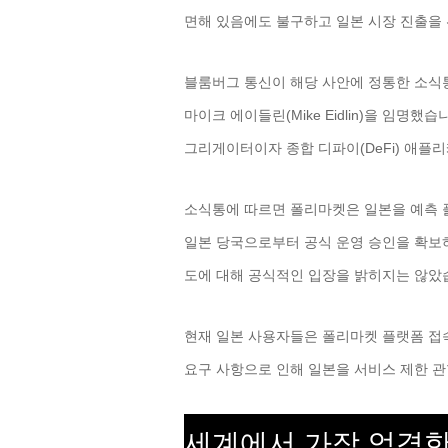
면해 있음에도 불구하고 일본 시장 진출을
블룸버그 통신이 해당 사안에 정통한 소식
마이크 에이들린(Mike Eidlin)을 임명했
그리게이터이자 종합 디파이(DeFi) 애플리
소식통에 따르면 폴리마켓은 일본을 예측 플
일본 당국으로부터 공식 운영 승인을 확보하
도에 대해 공식적인 입장을 밝히지는 않았
현재 일본 사용자들은 폴리마켓 플랫폼 접속
요구 사항으로 인해 일본을 서비스 제한 
세계에서 가장 엄격한