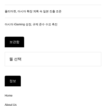
폴리마켓, 아시아 확장 계획 속 일본 진출 조준
아시아 iGaming 성장, 규제 준수 수요 촉진
보관함
정보
Home
About Us