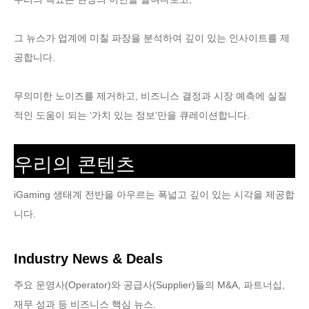
그 뉴스가 업계에 미칠 파장을 분석하여 깊이 있는 인사이트를 제
공합니다.
무의미한 노이즈를 제거하고, 비즈니스 결정과 시장 예측에 실질
적인 도움이 되는 ‘가치 있는 정보’만을 큐레이션합니다.
우리의 콘텐츠
iGaming 생태계 전반을 아우르는 폭넓고 깊이 있는 시각을 제공합
니다.
Industry News & Deals
주요 운영사(Operator)와 공급사(Supplier)들의 M&A, 파트너십,
재무 성과 등 비즈니스 핵심 뉴스.