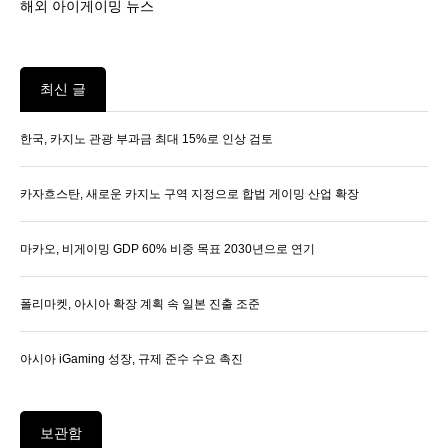
해외 아이게이밍 뉴스
최신 글
한국, 카지노 관광 부과금 최대 15%로 인상 검토
카자흐스탄, 새로운 카지노 구역 지정으로 합법 게이밍 산업 확장
마카오, 비게이밍 GDP 60% 비중 목표 2030년으로 연기
폴리마켓, 아시아 확장 계획 속 일본 진출 조준
아시아 iGaming 성장, 규제 준수 수요 촉진
보관함