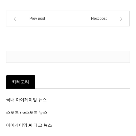
Prev post
Next post
카테고리
국내 아이게이밍 뉴스
스포츠 / e스포츠 뉴스
아이게이밍 AI 테크 뉴스