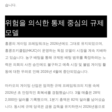
습니다.
위험을 의식한 통제 중심의 규제
모델
홍콩의 게이밍 프레임워크는 2026년에도 그대로 유지되었으며,
홍콩조키클럽(HKJC)이 운영하는 독점 모델이 시장을 계속 지배하
고 있습니다. 농구 배팅을 통해 규제된 배팅 범위를 확장하려는 노
력은 의회의 사전 승인에도 불구하고 예측 시장 및 불법 게이밍 활
동에 대한 우려로 인해 2026년 4월에 중단되었습니다.
마카오의 게이밍 산업은 엄격한 규제 프레임워크의 지원 속에
2026년 초 안정적인 회복세를 경험했습니다. 3월 매출은 28억
2,000만 달러를 기록했으며, 1분기 총액은 82억 달러를 넘어섰습
니다. 동시에 규제 당국은 금융 감독을 유지하면서 2026년용으로