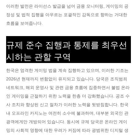
이러한 발전은 라이선스 발급을 넘어 금융 모니터링, 게이밍의 공
정성 및 법적 집행을 아우르는 포괄적인 감독으로 향하는 거대한
흐름을 보여줍니다.
규제 준수 집행과 통제를 최우선
시하는 관할 구역
한국은 엄격한 게이밍 법을 계속 집행하고 있으며, 이러한 기조는
2026년 현재까지 변함없이 유지되고 있습니다. 당국은 조직범죄
네트워크, 해외 운영사 및 관련 금융 흐름에 집중하면서 불법 온라
인 게이밍을 근절하기 위한 노력을 한층 더 강화했습니다. 공조 수
사 조치와 향상된 신고 절차가 이러한 노력을 뒷받침합니다. 한국
내 오프라인 카지노는 여전히 소수에 불과하며, 대부분 외국인 관
광객에게만 개방되어 있습니다. 동시에 규제 당국은 온라인 게이
밍의 사회적 영향에 대한 우려가 커짐에 따라 광범위한 디지털 생