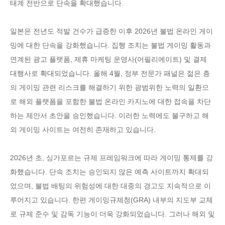
태계 전반으로 단속을 확대했습니다.
일본은 전년도 적발 건수가 급증한 이후 2026년 불법 온라인 게이
밍에 대한 단속을 강화했습니다. 집행 조치는 불법 게이밍 활동과
연계된 광고 플랫폼, 제휴 마케팅 운영사(어필리에이트) 및 결제
대행사로 확대되었습니다. 올해 4월, 정부 전문가 패널은 젊은 층
의 게이밍 관련 리스크를 해결하기 위한 광범위한 노력의 일환으
로 해외 플랫폼을 포함한 불법 온라인 카지노에 대한 접속을 차단
하는 제안서 초안을 승인했습니다. 이러한 노력에도 불구하고 해
외 게이밍 사이트는 여전히 존재하고 있습니다.
2026년 초, 싱가포르는 규제 프레임워크에 따라 게이밍 통제를 강
화했습니다. 단속 조치는 승인되지 않은 예측 사이트까지 확대되
었으며, 불법 배팅의 위험성에 대한 대중의 경고도 지속적으로 이
루어지고 있습니다. 한편 게이밍규제청(GRA) 내부의 지도부 교체
로 규제 준수 및 감독 기능이 더욱 강화되었습니다. 그러나 해외 및