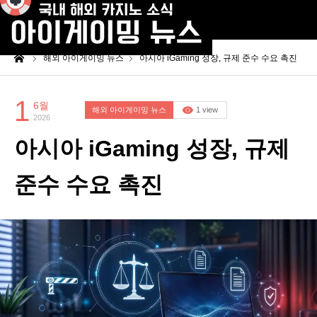
me
해외 아이게이밍 뉴스
아시아 iGaming 성장, 규제 준수 수요 촉진
1
6월
해외 아이게이밍 뉴스
1 view
2026
아시아 iGaming 성장, 규제
준수 수요 촉진