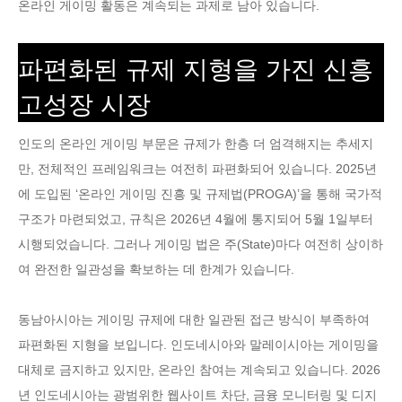
온라인 게이밍 활동은 계속되는 과제로 남아 있습니다.
파편화된 규제 지형을 가진 신흥
고성장 시장
인도의 온라인 게이밍 부문은 규제가 한층 더 엄격해지는 추세지
만, 전체적인 프레임워크는 여전히 파편화되어 있습니다. 2025년
에 도입된 ‘온라인 게이밍 진흥 및 규제법(PROGA)’을 통해 국가적
구조가 마련되었고, 규칙은 2026년 4월에 통지되어 5월 1일부터
시행되었습니다. 그러나 게이밍 법은 주(State)마다 여전히 상이하
여 완전한 일관성을 확보하는 데 한계가 있습니다.
동남아시아는 게이밍 규제에 대한 일관된 접근 방식이 부족하여
파편화된 지형을 보입니다. 인도네시아와 말레이시아는 게이밍을
대체로 금지하고 있지만, 온라인 참여는 계속되고 있습니다. 2026
년 인도네시아는 광범위한 웹사이트 차단, 금융 모니터링 및 디지