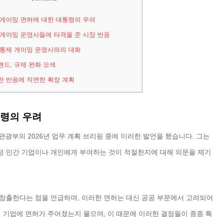
게이밍 면허에 대한 대통령의 우려
게이밍 운영사들에 타격을 준 시장 반응
통제 게이밍 운영사와의 대화
드, 규제 완화 모색
 반응에 직면한 확장 계획
통령의 우려
육관광부의 2026년 업무 계획 브리핑 중에 이러한 발언을 했습니다. 그는
정 민간 기업이나 개인에게 부여하는 것이 적절한지에 대해 의문을 제기
 창출한다는 점을 언급하며, 이러한 면허는 대신 공공 부문에서 고려되어
별 기업에 면허가 주어졌는지 물으며, 이 때문에 이러한 결정들이 종종 특