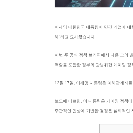
이재명 대한민국 대통령이 민간 기업에 대한
혜”라고 묘사했습니다.
이번 주 공식 정책 브리핑에서 나온 그의 
역할을 포함한 정부의 광범위한 게이밍 정
12월 17일, 이재명 대통령은 이해관계
보도에 따르면, 이 대통령은 게이밍 정책에
주관적인 인상에 기반한 결정은 실제적인 