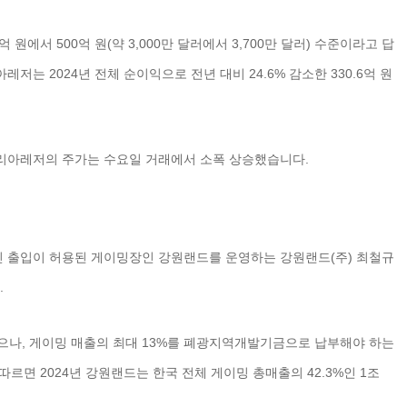
 원에서 500억 원(약 3,000만 달러에서 3,700만 달러) 수준이라고 답
는 2024년 전체 순이익으로 전년 대비 24.6% 감소한 330.6억 원
리아레저의 주가는 수요일 거래에서 소폭 상승했습니다.
 출입이 허용된 게이밍장인 강원랜드를 운영하는 강원랜드(주) 최철규
.
으나, 게이밍 매출의 최대 13%를 폐광지역개발기금으로 납부해야 하는
르면 2024년 강원랜드는 한국 전체 게이밍 총매출의 42.3%인 1조