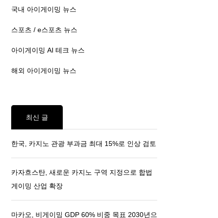
국내 아이게이밍 뉴스
스포츠 / e스포츠 뉴스
아이게이밍 AI 테크 뉴스
해외 아이게이밍 뉴스
최신 글
한국, 카지노 관광 부과금 최대 15%로 인상 검토
카자흐스탄, 새로운 카지노 구역 지정으로 합법
게이밍 산업 확장
마카오, 비게이밍 GDP 60% 비중 목표 2030년으