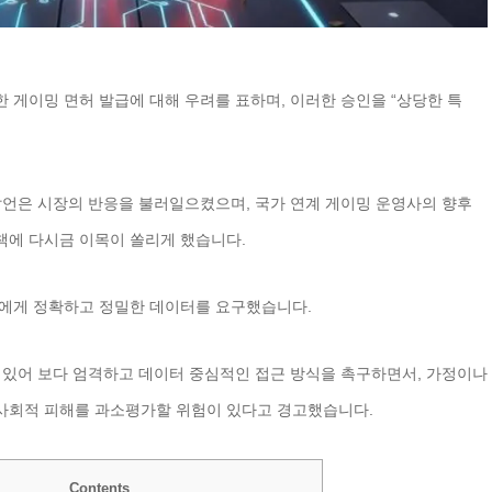
 게이밍 면허 발급에 대해 우려를 표하며, 이러한 승인을 “상당한 특
발언은 시장의 반응을 불러일으켰으며, 국가 연계 게이밍 운영사의 향후
책에 다시금 이목이 쏠리게 했습니다.
자들에게 정확하고 정밀한 데이터를 요구했습니다.
 있어 보다 엄격하고 데이터 중심적인 접근 방식을 촉구하면서, 가정이나
사회적 피해를 과소평가할 위험이 있다고 경고했습니다.
Contents