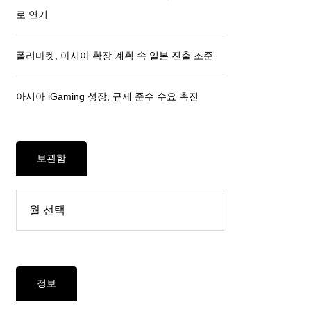
로 연기
폴리마켓, 아시아 확장 계획 속 일본 진출 조준
아시아 iGaming 성장, 규제 준수 수요 촉진
보관함
정보