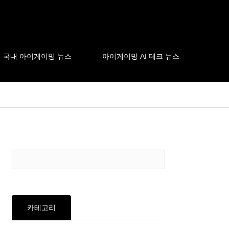
국내 아이게이밍 뉴스
아이게이밍 AI 테크 뉴스
카테고리