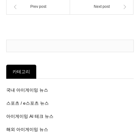
Prev post
Next post
카테고리
국내 아이게이밍 뉴스
스포츠 / e스포츠 뉴스
아이게이밍 AI 테크 뉴스
해외 아이게이밍 뉴스