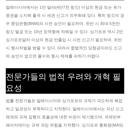
말레이시아에서는 1만 달러(4만7천 링깃) 이상의 현금 또는 유가
증권을 소지해 출국 시 세관 신고가 의무화돼 있다. 특히 링깃의 경
우 중앙은행(BNM)의 사전 승인이 필요하며, 위반 시 최대 5천만
링깃 벌금 또는 10년 징역형에 처해질 수 있다. 싱가포르 역시 2만
싱가포르달러 이상의 현금 반출입 시 사전 신고가 필요하며, 위반
시 형사처벌을 받을 수 있다. 따라서 합법적인 당첨금이라도 신고
와 승인이 없으면 몰수와 형사 제재를 피하기 어렵다.
전문가들의 법적 우려와 개혁 필
요성
법률 전문가들은 말레이시아와 싱가포르의 규제가 과도하게 복잡
하고 일관성이 부족하다고 지적한다. 말레이시아에서는 자산 신고
체계와 규제 집행의 효율성에 대한 비판이 제기됐으며, 국제반부
패아카데미는 규제 과잉 위험을 지적했다. 싱가포르 통화청(MAS)