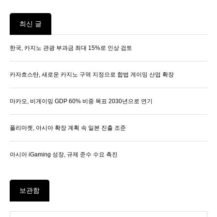
최신 글
한국, 카지노 관광 부과금 최대 15%로 인상 검토
카자흐스탄, 새로운 카지노 구역 지정으로 합법 게이밍 산업 확장
마카오, 비게이밍 GDP 60% 비중 목표 2030년으로 연기
폴리마켓, 아시아 확장 계획 속 일본 진출 조준
아시아 iGaming 성장, 규제 준수 수요 촉진
보관함