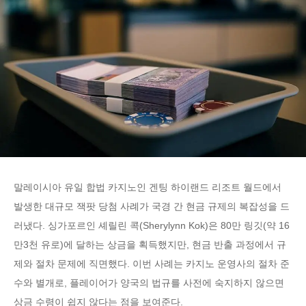
말레이시아 유일 합법 카지노인 겐팅 하이랜드 리조트 월드에서
발생한 대규모 잭팟 당첨 사례가 국경 간 현금 규제의 복잡성을 드
러냈다. 싱가포르인 셰릴린 콕(Sherylynn Kok)은 80만 링깃(약 16
만3천 유로)에 달하는 상금을 획득했지만, 현금 반출 과정에서 규
제와 절차 문제에 직면했다. 이번 사례는 카지노 운영사의 절차 준
수와 별개로, 플레이어가 양국의 법규를 사전에 숙지하지 않으면
상금 수령이 쉽지 않다는 점을 보여준다.