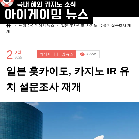
me
해외 아이게이밍 뉴스
일본 홋카이도, 카지노 IR 유치 설문조사 재
개
2
9월
해외 아이게이밍 뉴스
3 view
2025
일본 홋카이도, 카지노 IR 유
치 설문조사 재개