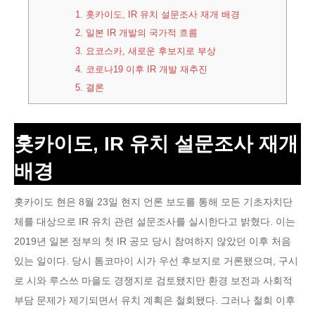
1.
홋카이도, IR 유치 설문조사 재개 배경
2.
일본 IR 개발의 국가적 흐름
3.
요코스카, 새로운 후보지로 부상
4.
코로나19 이후 IR 개발 재추진
5.
결론
홋카이도, IR 유치 설문조사 재개
배경
홋카이도 현은 8월 23일 현지 언론 보도를 통해 모든 기초자치단
체를 대상으로 IR 유치 관련 설문조사를 실시한다고 밝혔다. 이는
2019년 일본 정부의 첫 IR 공모 당시 참여하지 않았던 이후 처음
있는 일이다. 당시 톰코마이 시가 우선 후보지로 거론됐으며, 구시
로 시와 루스쓰 마을도 경쟁지로 검토됐지만 환경 보전과 사회적
부담 문제가 제기되면서 유치 계획은 철회됐다. 그러나 철회 이후