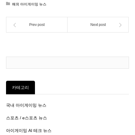
해외 아이게이밍 뉴스
Prev post
Next post
카테고리
국내 아이게이밍 뉴스
스포츠 / e스포츠 뉴스
아이게이밍 AI 테크 뉴스