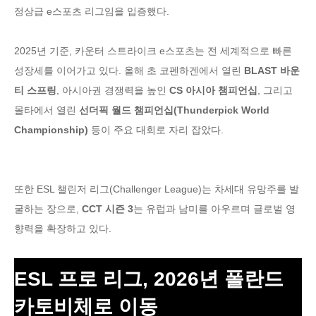
정상급 e스포츠 리그임을 입증했다.
2025년 기준, 카운터 스트라이크 e스포츠는 전 세계적으로 빠른
성장세를 이어가고 있다. 올해 초 코펜하겐에서 열린
BLAST 바운
티 스프링
, 아시아권 경쟁력을 높인
CS 아시아 챔피언십
, 그리고
몰타에서 열린
선더픽 월드 챔피언십(Thunderpick World
Championship)
등이 주요 대회로 자리 잡았다.
또한 ESL 챌린저 리그(Challenger League)는 차세대 유망주를 발
굴하는 장으로,
CCT 시즌 3
는 유럽과 남미를 아우르며 글로벌 영
향력을 확장하고 있다.
ESL 프로 리그, 2026년 폴란드
카토비체로 이동