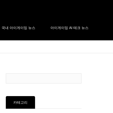
국내 아이게이밍 뉴스
아이게이밍 AI 테크 뉴스
카테고리