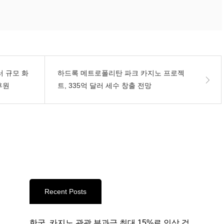
러 규모 화
하드록 메트로폴리탄 파크 카지노 프로젝
후원
트, 335억 달러 세수 창출 전망
Recent Posts
한국, 카지노 관광 부과금 최대 15%로 인상 검