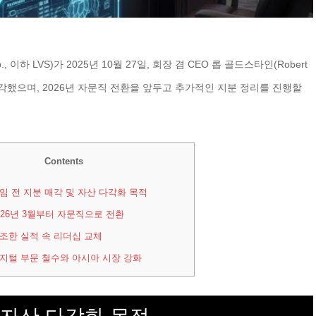
., 이하 LVS)가 2025년 10월 27일, 회장 겸 CEO 롭 골드스타인(Robert
주를 매각했으며, 2026년 자문직 전환을 앞두고 추가적인 지분 정리를 진행할
Contents
임 전 지분 매각 및 자산 다각화 목적
026년 3월부터 자문직으로 전환
조한 실적 속 리더십 교체
지털 부문 철수와 아시아 시장 강화