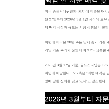
퇴임 전 지분 매각 및
미국 증권거래위원회(SEC)에 제출된 8-K 
월 27일부터 2026년 3월 1일 사이에 보
제 매각 시점과 규모는 시장 상황을 비롯한
이번에 매각된 30만 주는 당시 종가 기준 주당 
각일 기준 주가가 전일 대비 3.2% 상승한
2025년 3월 17일 기준, 골드스타인은 LV
미만에 해당한다. LVS 측은 “이번 매각
망에 강한 신뢰를 갖고 있다”고 강조했다.
2026년 3월부터 자