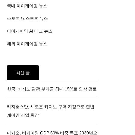
국내 아이게이밍 뉴스
스포츠 / e스포츠 뉴스
아이게이밍 AI 테크 뉴스
해외 아이게이밍 뉴스
최신 글
한국, 카지노 관광 부과금 최대 15%로 인상 검토
카자흐스탄, 새로운 카지노 구역 지정으로 합법
게이밍 산업 확장
마카오, 비게이밍 GDP 60% 비중 목표 2030년으