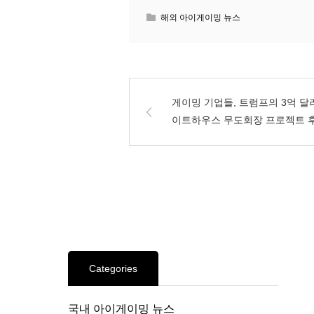
해외 아이게이밍 뉴스
게이밍 기업들, 트럼프의 3억 달
이트하우스 무도회장 프로젝트 
Categories
국내 아이게이밍 뉴스