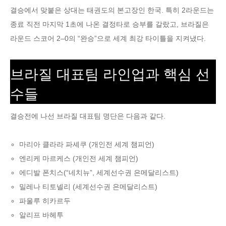
결승에서 맞붙은 상대는 태권도의 본고장인 한국. 특히 2라운드는
종료 직전 마지막 1초에 나온 결정타로 승부를 갈랐고, 브라질은
라운드 스코어 2–0의 “완승”으로 세계 최강 타이틀을 지켜냈다.
브라질 대표팀 라인업과 핵심 선
수들
결승전에 나선 브라질 대표팀 명단은 다음과 같다.
마리아 클라라 파셰쿠 (개인전 세계 챔피언)
엔리케 마르케스 (개인전 세계 챔피언)
에디발 폰치스(“네치뉴”, 세계선수권 은메달리스트)
밀레나 티토넬리 (세계선수권 은메달리스트)
파울루 히카르두
알리프 바헤투