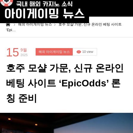
me
해외 아이게이밍 뉴스
호주 모샬 가문, 신규 온라인 베팅 사이트
‘Epi…
15
9월
해외 아이게이밍 뉴스
10 view
2025
호주 모샬 가문, 신규 온라인
베팅 사이트 ‘EpicOdds’ 론
칭 준비