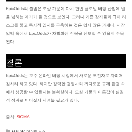
EpicOdds의 출범은 모샬 가문이 다시 한번 글로벌 베팅 산업에 발
을 넓히는 계기가 될 것으로 보인다. 그러나 기존 강자들과 규제 리
스크를 뚫고 독자적 입지를 구축하는 것은 쉽지 않은 과제다. 시장
압박 속에서 EpicOdds가 차별화된 전략을 선보일 수 있을지 주목
된다.
결론
EpicOdds는 호주 온라인 베팅 시장에서 새로운 도전자로 자리매
김하려 하고 있다. 하지만 강력한 경쟁사와 까다로운 규제 환경 속
에서 성공할 수 있을지는 불확실하다. 모샬 가문의 이름값이 실질
적 성과로 이어질지 지켜볼 필요가 있다.
출처:
SiGMA
해외 아이게이밍 뉴스