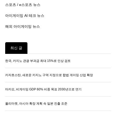
스포츠 / e스포츠 뉴스
아이게이밍 AI 테크 뉴스
해외 아이게이밍 뉴스
최신 글
한국, 카지노 관광 부과금 최대 15%로 인상 검토
카자흐스탄, 새로운 카지노 구역 지정으로 합법 게이밍 산업 확장
마카오, 비게이밍 GDP 60% 비중 목표 2030년으로 연기
폴리마켓, 아시아 확장 계획 속 일본 진출 조준