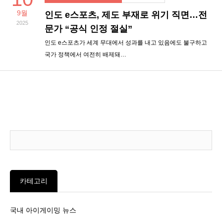
9월
인도 e스포츠, 제도 부재로 위기 직면…전
2025
문가 “공식 인정 절실”
인도 e스포츠가 세계 무대에서 성과를 내고 있음에도 불구하고
국가 정책에서 여전히 배제돼…
카테고리
국내 아이게이밍 뉴스