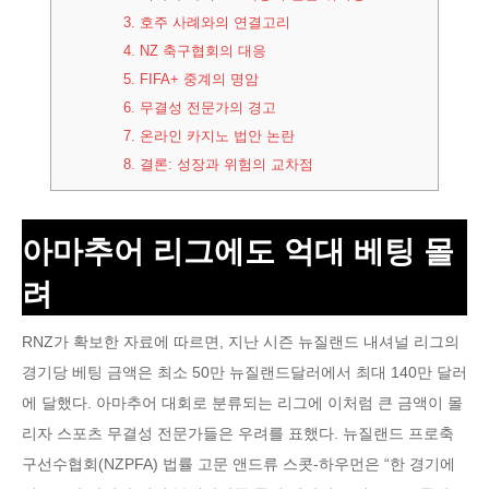
3.
호주 사례와의 연결고리
4.
NZ 축구협회의 대응
5.
FIFA+ 중계의 명암
6.
무결성 전문가의 경고
7.
온라인 카지노 법안 논란
8.
결론: 성장과 위험의 교차점
아마추어 리그에도 억대 베팅 몰
려
RNZ가 확보한 자료에 따르면, 지난 시즌 뉴질랜드 내셔널 리그의
경기당 베팅 금액은 최소 50만 뉴질랜드달러에서 최대 140만 달러
에 달했다. 아마추어 대회로 분류되는 리그에 이처럼 큰 금액이 몰
리자 스포츠 무결성 전문가들은 우려를 표했다. 뉴질랜드 프로축
구선수협회(NZPFA) 법률 고문 앤드류 스콧-하우먼은 “한 경기에