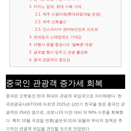
2.
카지노 업계, 최대 수혜 기대
2.1.
제주 드림타워(롯데관광개발 운영)
2.2.
제주 신화월드
2.3.
인스파이어 엔터테인먼트 리조트
3.
면세점과 소매업계도 기대감
4.
여행사·호텔·항공사도 ‘발빠른 대응’
5.
글로벌 행사 앞두고 관광 활성화
6.
중국 관광객의 중요성
중국인 관광객 증가세 회복
중국은 오랫동안 한국 최대의 관광객 유입국으로 자리해왔다. 한
국관광공사(KTO)에 따르면 2025년 상반기 한국을 찾은 중국인 관
광객은 254만 명으로, 코로나19 이전 대비 약 90% 수준을 회복했
다. 특히 10월 국경절 연휴(골든위크)와 맞물려 무비자 정책은 추
가적인 관광객 유입을 견인할 것으로 전망된다.