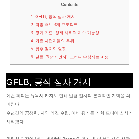
Contents
1.
GFLB, 공식 심사 개시
2.
최종 후보 4개 프로젝트
3.
평가 기준: 경제·사회적 지속 가능성
4.
기존 사업자들의 우위
5.
향후 절차와 일정
6.
결론: ‘3장의 면허’, 그러나 수상자는 미정
GFLB, 공식 심사 개시
이번 회의는 뉴욕시 카지노 면허 발급 절차의 본격적인 개막을 의
미한다.
수년간의 공청회, 지역 의견 수렴, 예비 평가를 거쳐 드디어 심사가
시작됐다.
위원회 의장인 *비키 빈(Vicki Been)*은 과거 빌 더 블라지오 시장