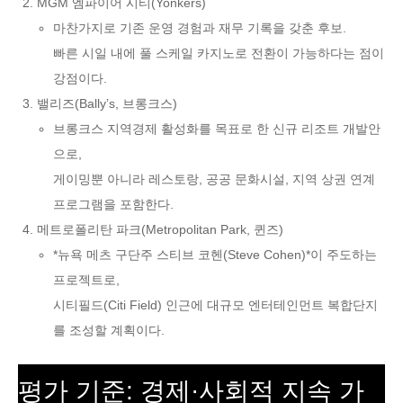
MGM 엠파이어 시티(Yonkers)
마찬가지로 기존 운영 경험과 재무 기록을 갖춘 후보.
빠른 시일 내에 풀 스케일 카지노로 전환이 가능하다는 점이
강점이다.
밸리즈(Bally’s, 브롱크스)
브롱크스 지역경제 활성화를 목표로 한 신규 리조트 개발안
으로,
게이밍뿐 아니라 레스토랑, 공공 문화시설, 지역 상권 연계
프로그램을 포함한다.
메트로폴리탄 파크(Metropolitan Park, 퀸즈)
*뉴욕 메츠 구단주 스티브 코헨(Steve Cohen)*이 주도하는
프로젝트로,
시티필드(Citi Field) 인근에 대규모 엔터테인먼트 복합단지
를 조성할 계획이다.
평가 기준: 경제·사회적 지속 가