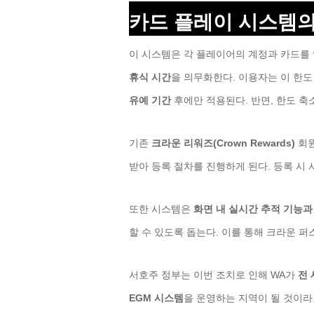
카드 플레이 시스템의
이 시스템은 각 플레이어의 계정과 카드를
휴식 시간
을 의무화한다. 이용자는 이 한도
유예 기간
후에만 적용된다. 반면, 한도 축
기존
크라운 리워즈(Crown Rewards)
회원
받아 등록 절차를 진행하게 된다. 등록 시 
또한 시스템은
화면 내 실시간 추적 기능과
할 수 있도록 돕는다. 이를 통해 크라운 퍼
서호주 정부는 이번 조치로 인해 WA가
전 
EGM 시스템
을 운영하는 지역이 될 것이라고