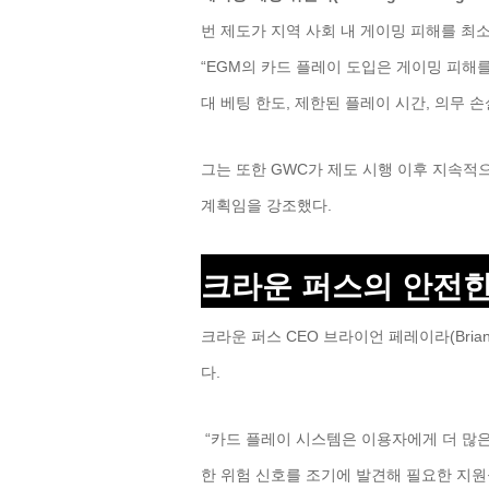
번 제도가 지역 사회 내 게이밍 피해를 최
“EGM의 카드 플레이 도입은 게이밍 피해
대 베팅 한도, 제한된 플레이 시간, 의무 
그는 또한 GWC가 제도 시행 이후 지속적
계획임을 강조했다.
크라운 퍼스의 안전한
크라운 퍼스 CEO 브라이언 페레이라(Brian
다.
“카드 플레이 시스템은 이용자에게 더 많은
한 위험 신호를 조기에 발견해 필요한 지원을