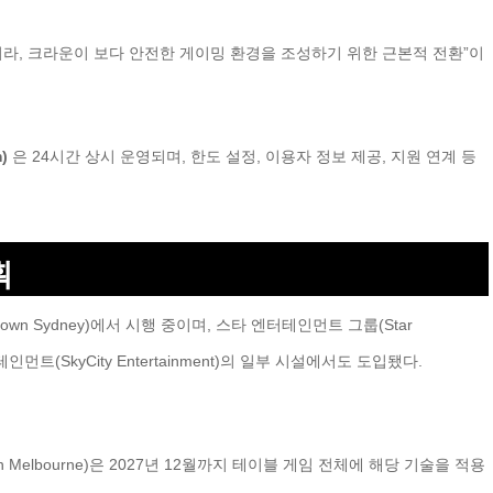
니라, 크라운이 보다 안전한 게이밍 환경을 조성하기 위한 근본적 전환”이
)
은 24시간 상시 운영되며, 한도 설정, 이용자 정보 제공, 지원 연계 등
획
n Sydney)에서 시행 중이며, 스타 엔터테인먼트 그룹(Star
터테인먼트(SkyCity Entertainment)의 일부 시설에서도 도입됐다.
Melbourne)은 2027년 12월까지 테이블 게임 전체에 해당 기술을 적용