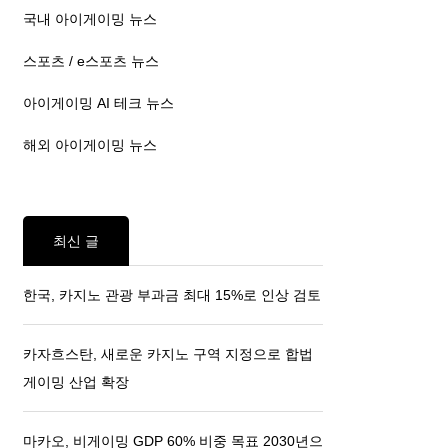
국내 아이게이밍 뉴스
스포츠 / e스포츠 뉴스
아이게이밍 AI 테크 뉴스
해외 아이게이밍 뉴스
최신 글
한국, 카지노 관광 부과금 최대 15%로 인상 검토
카자흐스탄, 새로운 카지노 구역 지정으로 합법
게이밍 산업 확장
마카오, 비게이밍 GDP 60% 비중 목표 2030년으