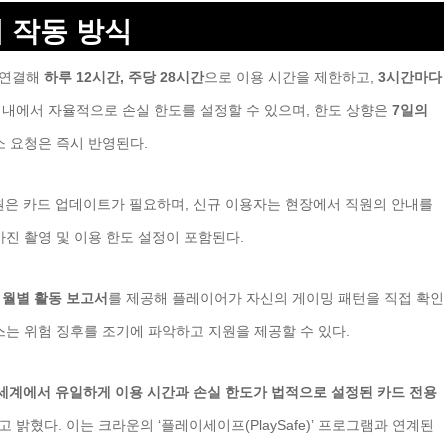
 작동 방식
 연결해
하루 12시간, 주당 28시간
으로 이용 시간을 제한하고,
3시간마다
 내에서 자율적으로 손실 한도를 설정할 수 있으며, 한도 상향은
7일의
소 요청은 즉시 반영된다.
은 카드 업데이트가 필요하며, 신규 이용자는 현장에서 직원의 안내를
사진 촬영 및 이용 한도 설정이 포함된다.
 월별 활동 보고서
를 제공해 플레이어가 자신의 게이밍 패턴을 직접 확인
스는 위험 징후를 조기에 파악하고 지원을 제공할 수 있다.
세계에서 유일하게 이용 시간과 손실 한도가 법적으로 설정된 카드 전용
 밝혔다. 이는 크라운의 ‘플레이세이프(PlaySafe)’ 프로그램과 연계된