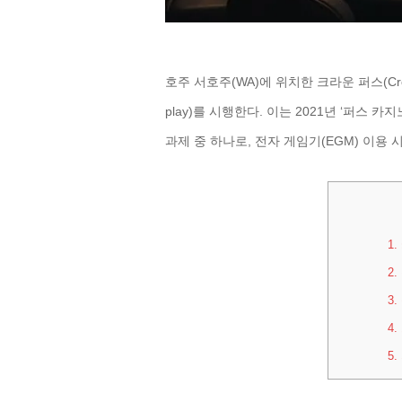
호주 서호주(WA)에 위치한 크라운 퍼스(Crow
play)를 시행한다. 이는 2021년 ‘퍼스 카지노 
과제 중 하나로, 전자 게임기(EGM) 이용
1.
2.
3.
4.
5.