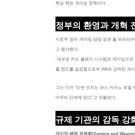
핵심 책임 게이밍 정책이다.
정부의 환영과 개혁 
서호주 경마·게이밍 담당 장관 폴 파파리아(P
고 평가했다.
“새로운 카드 플레이 시스템은 게이밍으로 
출 한도를 설정함으로써 WA의 강력한 게이
그는 이어 “이번 조치는 퍼스 카지노 로열
마무리 단계에 있다”고 덧붙였다.
규제 기관의 감독 강
게이밍·베팅 위원회(Gaming and Wagering