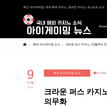
최신 아이게이밍, 국내 해외 카지노, 온라인 카지노, e스포츠 소식
Hom
Home
해외 아이게이밍 뉴스
크라운 퍼스 카지노, 12월부터 
9
해외 아이게이밍 뉴스
5 view
11월
2025
크라운 퍼스 카지노
의무화