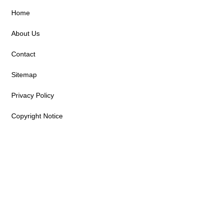
Home
About Us
Contact
Sitemap
Privacy Policy
Copyright Notice