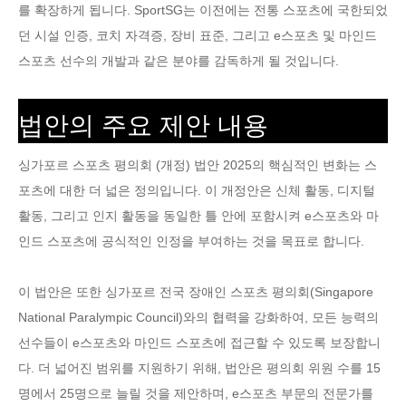
를 확장하게 됩니다. SportSG는 이전에는 전통 스포츠에 국한되었
던 시설 인증, 코치 자격증, 장비 표준, 그리고 e스포츠 및 마인드
스포츠 선수의 개발과 같은 분야를 감독하게 될 것입니다.
법안의 주요 제안 내용
싱가포르 스포츠 평의회 (개정) 법안 2025의 핵심적인 변화는 스
포츠에 대한 더 넓은 정의입니다. 이 개정안은 신체 활동, 디지털
활동, 그리고 인지 활동을 동일한 틀 안에 포함시켜 e스포츠와 마
인드 스포츠에 공식적인 인정을 부여하는 것을 목표로 합니다.
이 법안은 또한 싱가포르 전국 장애인 스포츠 평의회(Singapore
National Paralympic Council)와의 협력을 강화하여, 모든 능력의
선수들이 e스포츠와 마인드 스포츠에 접근할 수 있도록 보장합니
다. 더 넓어진 범위를 지원하기 위해, 법안은 평의회 위원 수를 15
명에서 25명으로 늘릴 것을 제안하며, e스포츠 부문의 전문가를