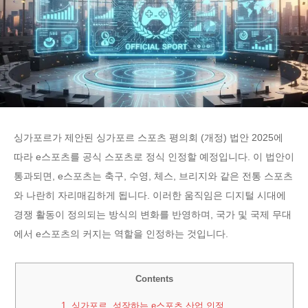
싱가포르가 제안된 싱가포르 스포츠 평의회 (개정) 법안 2025에
따라 e스포츠를 공식 스포츠로 정식 인정할 예정입니다. 이 법안이
통과되면, e스포츠는 축구, 수영, 체스, 브리지와 같은 전통 스포츠
와 나란히 자리매김하게 됩니다. 이러한 움직임은 디지털 시대에
경쟁 활동이 정의되는 방식의 변화를 반영하며, 국가 및 국제 무대
에서 e스포츠의 커지는 역할을 인정하는 것입니다.
Contents
1.
싱가포르, 성장하는 e스포츠 산업 인정