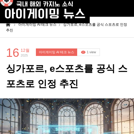
me
아이게이밍 AI 테크 뉴스
싱가포르, e스포츠를 공식 스포츠로 인정
추진
16
12월
아이게이밍 AI 테크 뉴스
1 view
2025
싱가포르, e스포츠를 공식 스
포츠로 인정 추진