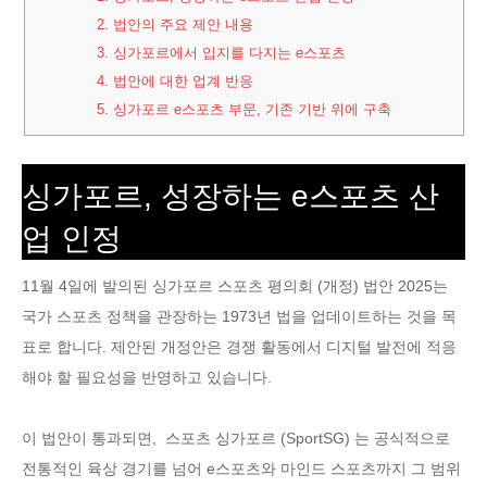
2.
법안의 주요 제안 내용
3.
싱가포르에서 입지를 다지는 e스포츠
4.
법안에 대한 업계 반응
5.
싱가포르 e스포츠 부문, 기존 기반 위에 구축
싱가포르, 성장하는 e스포츠 산
업 인정
11월 4일에 발의된 싱가포르 스포츠 평의회 (개정) 법안 2025는
국가 스포츠 정책을 관장하는 1973년 법을 업데이트하는 것을 목
표로 합니다. 제안된 개정안은 경쟁 활동에서 디지털 발전에 적응
해야 할 필요성을 반영하고 있습니다.
이 법안이 통과되면, 스포츠 싱가포르 (SportSG) 는 공식적으로
전통적인 육상 경기를 넘어 e스포츠와 마인드 스포츠까지 그 범위