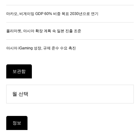
마카오, 비게이밍 GDP 60% 비중 목표 2030년으로 연기
폴리마켓, 아시아 확장 계획 속 일본 진출 조준
아시아 iGaming 성장, 규제 준수 수요 촉진
보관함
정보