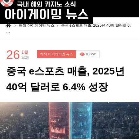
me
해외 아이게이밍 뉴스
중국 e스포츠 매출, 2025년 40억 달러로 6.
…
26
1월
해외 아이게이밍 뉴스
8 view
2026
중국 e스포츠 매출, 2025년
40억 달러로 6.4% 성장