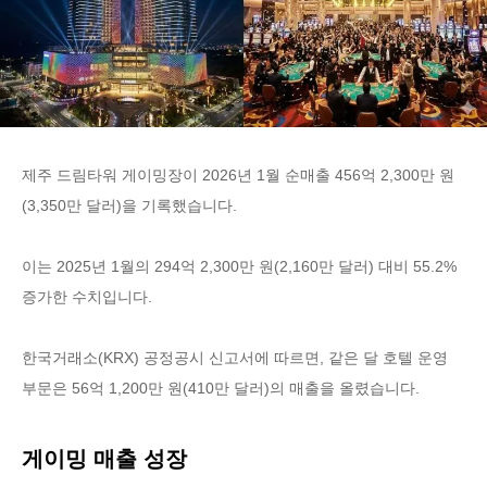
제주 드림타워 게이밍장이 2026년 1월 순매출 456억 2,300만 원
(3,350만 달러)을 기록했습니다.
이는 2025년 1월의 294억 2,300만 원(2,160만 달러) 대비 55.2%
증가한 수치입니다.
한국거래소(KRX) 공정공시 신고서에 따르면, 같은 달 호텔 운영
부문은 56억 1,200만 원(410만 달러)의 매출을 올렸습니다.
게이밍 매출 성장