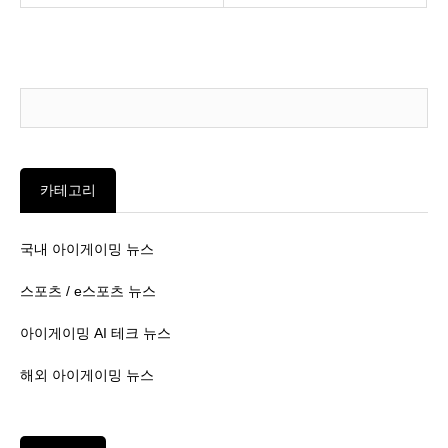
카테고리
국내 아이게이밍 뉴스
스포츠 / e스포츠 뉴스
아이게이밍 AI 테크 뉴스
해외 아이게이밍 뉴스