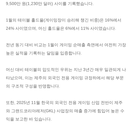
9,500만 원(1,230만 달러) 사이를 기록했습니다.
1월의 테이블 홀드율(게이밍장이 승리해 챙긴 비중)은 16%에서
24% 사이였으며, 머신 홀드율은 6%에서 11% 사이였습니다.
전년 동기 대비 비교는 1월이 게이밍 순매출 측면에서 여전히 가장
높은 실적을 기록하는 달임을 입증합니다.
머신 대비 테이블의 압도적인 우위는 지난 3년간 매우 일관되게 나
타났으며, 이는 제주의 외국인 전용 게이밍 규정하에서 해당 부문
의 구조적 구성을 반영합니다.
또한, 2025년 11월 한국의 외국인 전용 게이밍 산업 전반이 제주
와 그랜드코리아레저(GKL) 사업장의 매출 증가에 힘입어 높은 수
익을 보고한 바 있습니다.