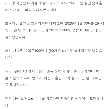
게이밍 사업은 테이블 게임이 주도하고 있으며, 이는 월간 순매출
에서 가장 큰 비중을 차지했습니다.
드림타워 월간 보고서 데이터에 따르면, 2025년 1월 총매출 294억
2,300만 원 중 테이블 게임이 281억 4,400만 원(2,070만 달러)을
차지했습니다.
머신 매출은 12억 7,900만 원(90만 달러)으로 상대적으로 낮았습
니다.
지난 3년간 1월의 테이블 매출은 전체 게이밍 순매출의 90% 이상
을 꾸준히 차지해 왔으며, 머신 매출은 30억 원(220만 달러) 미만
을 유지했습니다.
여러 해에 걸친 1월 수치를 비교하면 지속적인 성장이 두드러집니
다.