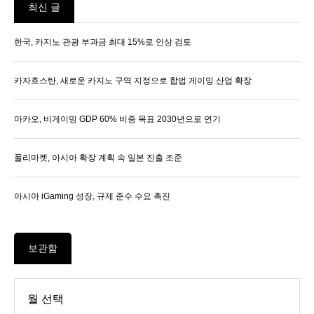
최신 글
한국, 카지노 관광 부과금 최대 15%로 인상 검토
카자흐스탄, 새로운 카지노 구역 지정으로 합법 게이밍 산업 확장
마카오, 비게이밍 GDP 60% 비중 목표 2030년으로 연기
폴리마켓, 아시아 확장 계획 속 일본 진출 조준
아시아 iGaming 성장, 규제 준수 수요 촉진
보관함