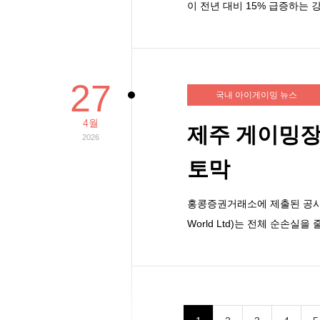
이 전년 대비 15% 급증하는 
27
국내 아이게이밍 뉴스
4월
제주 게이밍장
2026
토막
홍콩증권거래소에 제출된 공시에
World Ltd)는 전체 순손실을 