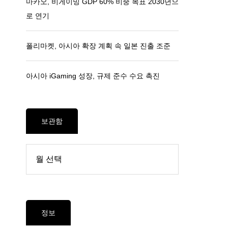
마카오, 비게이밍 GDP 60% 비중 목표 2030년으
로 연기
폴리마켓, 아시아 확장 계획 속 일본 진출 조준
아시아 iGaming 성장, 규제 준수 수요 촉진
보관함
정보