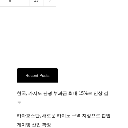
6
…
13
Recent Posts
한국, 카지노 관광 부과금 최대 15%로 인상 검
토
카자흐스탄, 새로운 카지노 구역 지정으로 합법
게이밍 산업 확장