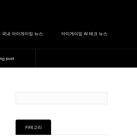
국내 아이게이밍 뉴스
아이게이밍 AI 테크 뉴스
ng post
카테고리