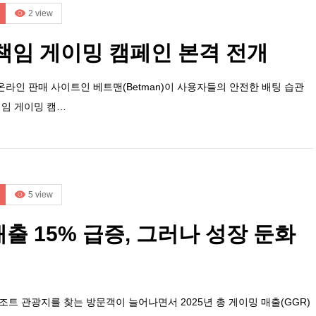
2 view
 책임 게이밍 캠페인 본격 전개
라인 판매 사이트인 베트맨(Betman)이 사용자들의 안전한 배팅 습관
책임 게이밍 캠…
5 view
출 15% 급증, 그러나 성장 둔화
조트 관광지를 찾는 방문객이 늘어나면서 2025년 총 게이밍 매출(GGR)