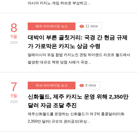
아시아 카지노·게임 허브로 부상하고…
8
11 view
해외 아이게이밍 뉴스
9월
대박이 부른 골칫거리: 국경 간 현금 규제
2025
가 가로막은 카지노 상금 수령
말레이시아 유일 합법 카지노인 겐팅 하이랜드 리조트 월드에서
발생한 대규모 잭팟 당첨 사례가 국경…
7
9 view
국내 아이게이밍 뉴스
9월
신화월드, 제주 카지노 운영 위해 2,350만
2025
달러 자금 조달 추진
제주신화월드를 운영하는 신화월드가 약 2억 홍콩달러(미화
2,350만 달러) 규모의 권리공모(유상…