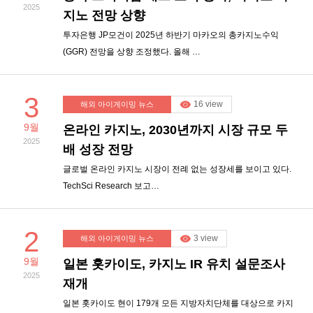
2025
지노 전망 상향
투자은행 JP모건이 2025년 하반기 마카오의 총카지노수익
(GGR) 전망을 상향 조정했다. 올해 …
3
16 view
해외 아이게이밍 뉴스
9월
온라인 카지노, 2030년까지 시장 규모 두
2025
배 성장 전망
글로벌 온라인 카지노 시장이 전례 없는 성장세를 보이고 있다.
TechSci Research 보고…
2
3 view
해외 아이게이밍 뉴스
9월
일본 홋카이도, 카지노 IR 유치 설문조사
2025
재개
일본 홋카이도 현이 179개 모든 지방자치단체를 대상으로 카지