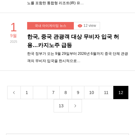
노를 포함한 통합형 리조트(IR) 유…
1
12 view
국내 아이게이밍 뉴스
9월
한국, 중국 관광객 대상 무비자 입국 허
2025
용…카지노주 급등
한국 정부가 오는 9월 29일부터 2026년 6월까지 중국 단체 관광
객의 무비자 입국을 한시적으로…
1
…
7
8
9
10
11
12
13